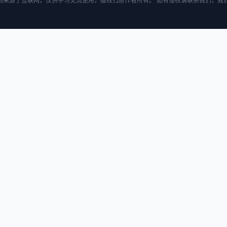
均来源于互联网，仅供学习交流使用，版权归原作者所有。 如有侵权请联系我们，我们